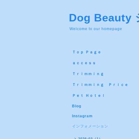
Dog Beau
Welcome to our homepage
Ｔｏｐ Ｐａｇｅ
ａｃｃｅｓｓ
Ｔｒｉｍｍｉｎｇ
Ｔｒｉｍｍｉｎｇ Ｐｒｉｃｅ
Ｐｅｔ Ｈｏｔｅｌ
Blog
Instagram
インフォメーション
2026-03（1）