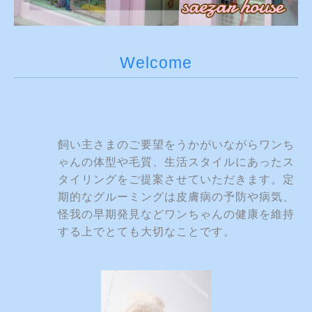
Welcome
飼い主さまのご要望をうかがいながら
ワンち
ゃん
の体型や毛質、生活スタイル
にあったス
タイリン
グ
をご提案させていただきます。定
期的なグルーミン
グは皮膚病の予防や病気、
怪我の早期発見など
ワンちゃんの健康を維持
する上でとても大切なこと
です。